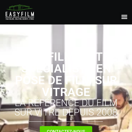
EASY FILM, VOTRE
SPÉCIALISTE EN
POSE DE FILM SUR
VITRAGE
LA RÉFÉRENCE DU FILM
SUR VITRE DEPUIS 2008
CONTACTEZ-NOUS