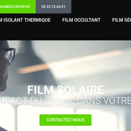
MANDEZ UN DEVIS
02.33.72.64.21
M ISOLANT THERMIQUE
FILM OCCULTANT
FILM SÉ
FILM SOLAIRE
IMPACT DU SOLEIL DANS VOTR
CONTACTEZ-NOUS