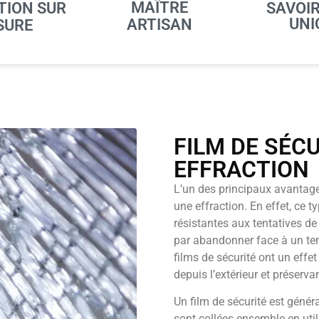
MAÎTRE
TION SUR
SAVOIR
UNI
ARTISAN
SURE
FILM DE SÉC
EFFRACTION
L’un des principaux avantages
une effraction. En effet, ce t
résistantes aux tentatives de
par abandonner face à un tem
films de sécurité ont un effe
depuis l’extérieur et préserv
Un film de sécurité est géné
sont collées ensemble en util