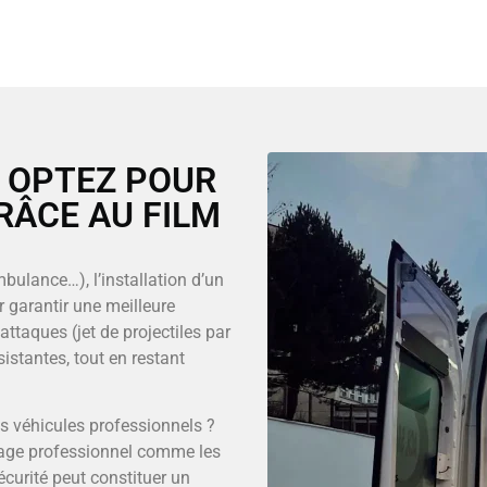
: OPTEZ POUR
RÂCE AU FILM
bulance…), l’installation d’un
ur garantir une meilleure
attaques (jet de projectiles par
sistantes, tout en restant
os véhicules professionnels ?
usage professionnel comme les
écurité peut constituer un