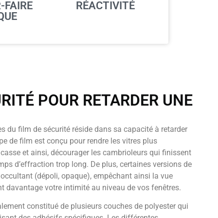
-FAIRE
RÉACTIVITÉ
QUE
URITÉ POUR RETARDER UNE
 du film de sécurité réside dans sa capacité à retarder
ype de film est conçu pour rendre les vitres plus
 casse et ainsi, décourager les cambrioleurs qui finissent
ps d’effraction trop long. De plus, certaines versions de
t occultant (dépoli, opaque), empêchant ainsi la vue
ant davantage votre intimité au niveau de vos fenêtres.
ralement constitué de plusieurs couches de polyester qui
isant des adhésifs spécifiques. Les différentes