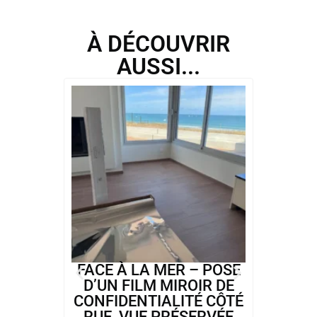
À DÉCOUVRIR
AUSSI...
FACE À LA MER – POSE
G
D’UN FILM MIROIR DE
CONFIDENTIALITÉ CÔTÉ
T
RUE, VUE PRÉSERVÉE
CH