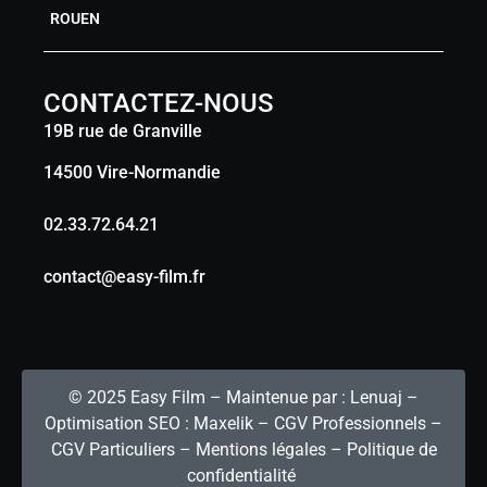
ROUEN
CONTACTEZ-NOUS
19B rue de Granville
14500 Vire-Normandie
02.33.72.64.21
contact@easy-film.fr
© 2025 Easy Film – Maintenue par :
Lenuaj
–
Optimisation SEO :
Maxelik
–
CGV Professionnels
–
CGV Particuliers
–
Mentions légales
–
Politique de
confidentialité