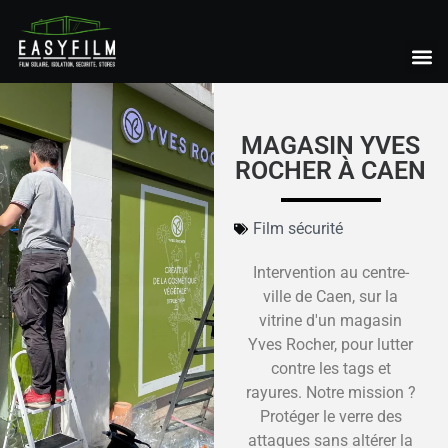
MAGASIN YVES
ROCHER À CAEN
Film sécurité
Intervention au centre-
ville de Caen, sur la
vitrine d'un magasin
Yves Rocher, pour lutter
contre les tags et
rayures. Notre mission ?
Protéger le verre des
attaques sans altérer la