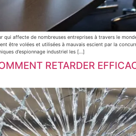
ur qui affecte de nombreuses entreprises à travers le mond
nt être volées et utilisées à mauvais escient par la concur
niques d’espionnage industriel les […]
 COMMENT RETARDER EFFIC